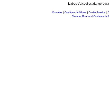
L'abus d'alcool est dangereux
Domaine
|
Costières de Nîmes
|
Cuvée Passion
|
C
Chateau Roubaud Costieres de N