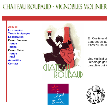
Accueil
Le domaine
Terroir & cépages
Localisation
En Costières d
Cuvée Passion
Languedoc, au 
rouge
Chateau Rouba
blanc
Cuvée Plaisir
rouge
rosé
Une vinificati
Actualités
l'œnologie gar
Contact
caractère qui 